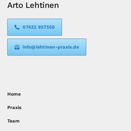
Arto Lehtinen
07423 957550
info@lehtinen-praxis.de
Home
Praxis
Team