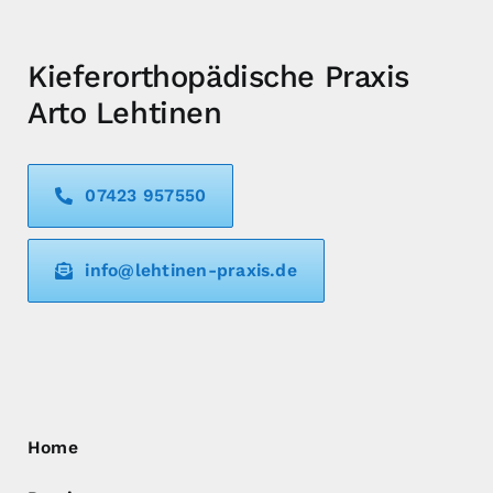
Kieferorthopädische Praxis
Arto Lehtinen
07423 957550
info@lehtinen-praxis.de
Home