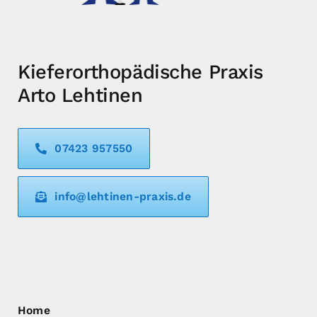
Kieferorthopädische Praxis
Arto Lehtinen
07423 957550
info@lehtinen-praxis.de
Home