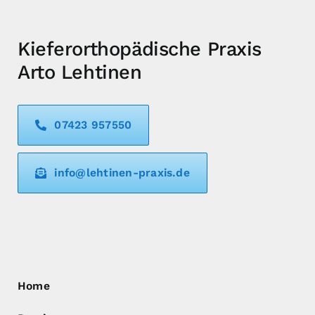
Kieferorthopädische Praxis
Arto Lehtinen
07423 957550
info@lehtinen-praxis.de
Home