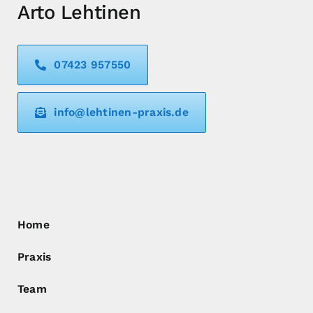
Arto Lehtinen
07423 957550
info@lehtinen-praxis.de
Home
Praxis
Team