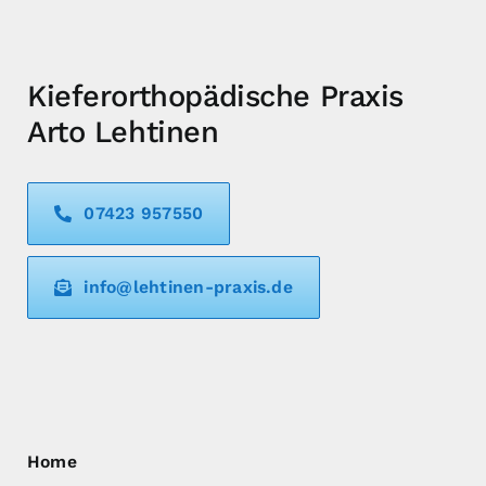
Kieferorthopädische Praxis
Arto Lehtinen
07423 957550
info@lehtinen-praxis.de
Home