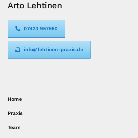
Arto Lehtinen
07423 957550
info@lehtinen-praxis.de
Home
Praxis
Team